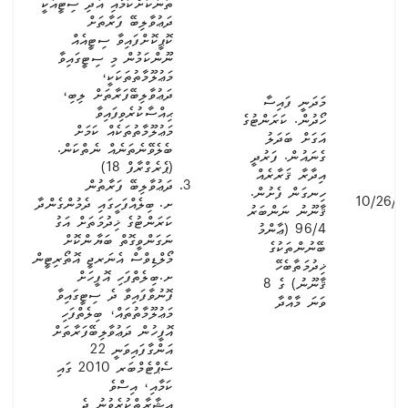
ތަނަކަށްކަމާއި އަދި ސިޓީއަކީ
ދަޢުވާލިބޭ ފަރާތަށް
ކޮޕީކޮށްފައިވާ ސިޓީއެއް
ނޫންކަމުން މި ސިޓީގައިވާ
މަޢުލޫމާތުތަކަކީ،
ދަޢުވާލިބޭފަރާތަށް ލިބި،
މަދަނީ ފައިސާ
ޙިއްސާކުރެވިފައިވާ
ހޯދުން. ކަރަންޓުގެ
މަޢުލޫމާތުތަކެއް ކަމަށް
އަގަށް ބަދަލު
ބެލެވޭނެތަނެއް ނެތްކަން.
ގެނައުން. ފަރުދީ
(ޕެރެގްރާފް 18)
އިދާރާ ޤަރާރެއް
ދަޢުވާލިބޭ ފަރާތުން
ހިނގަން ފެށުން.
10/26/2
ށ. ބިލެއްފަހީގައި ދެމުންގެންދާ
ޤާނޫނު ނަންބަރު
ކަރަންޓުގެ ޚިދުމަތަށް އަގު
96/4 (ޢާންމު
ނަގަންވީގޮތް ބަޔާންކޮށް
ބޭނުންތަކުގެ
މޯލްޑިވްސް އެނަރޖީ އޮތޯރިޓީން
ޚިދުމަތާބެހޭ
ށ.ބިލެތްފަހި އޮފީހަށް
ޤާނޫނު) ގެ 8
ފޮނުވާފައިވާ ދެ ސިޓީގައިވާ
ވަނަ މާއްދާ
މަޢުލޫމާތުތައް، ބިލެތްފަހި
އޮފީހުން ދަޢުވާލިބޭފަރާތަށް
އަންގާފައިވަނީ 22
ސެޕްޓެމްބަރ 2010 ގައި
ކަމާއި، އިސްވެ
އިޝާރާތްކުރެވުނު ދެ