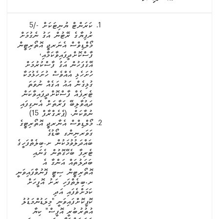
ކަރަންޓް ޔުނިޓަކަށް -/5
ރުފިޔާގެ ރޭޓުން އަގު ނެގުމަށް
މޯލްޑިވްސް އެނަރޖީ އޮތޯރިޓީން
ފާސްކޮށްދީފައިވާކަމާއި،
އޭގެފަހުން އަގު ފާސްކުރުމަށް
ހުށަހެޅި އެއްވެސް ހުށަހެޅުމަކާ
ގުޅިގެން އައު އަގެއް ނުވަތަ
ޓެރިފެއް ފާސްކޮށްދީފައިވާކަން
ދަޢުވާލިބޭ ފަރާތަށް އެނގިފައި
ނުވާކަން. (ޕެރެގްރާފް 15)
މޯލްޑިވްސް އެނާރޖީ އޮތޯރިޓީގެ
ގަވަރނިންގ ބޯޑުގެ
ބައްދަލުވުމަކުން ށ.ބިލެތްފަހީގެ
ޓެރިފާ ބެހޭގޮތުން ގެނައި
ބަދަލުތައް އަންގާ އެ
އޮތޯރިޓީން ސިޓީ ފޮނުވާފައިވަނީ
ށ.ބިލެތްފަހި ރަށު އޮފީހަށް
ކަމަށްވެފައި އަދި
ކޮޕީކޮށްފައިވަނީ "މިލަޑުންމަޑުލު
އުތުރުބުރީ އޮފީސް" ކިޔާ