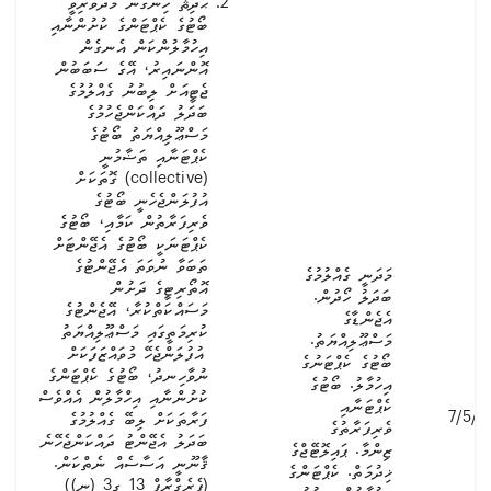
ޙާދިޘާ ހިނގަން މެދުވެރިވީ
ބޯޓުގެ ކެޕްޓަންގެ ކުށުންނާއި
އިހުމާލުންކަން އެނގެން
އޮންނައިރު، އޭގެ ސަބަބުން
ޖެޓީއަށް ލިބުނު ގެއްލުމުގެ
ބަދަލު ދައްކަންޖެހުމުގެ
މަސްޢޫލިއްޔަތު ބޯޓުގެ
ކެޕްޓަނާއި ތަޟާމުނީ
(collective) ގޮތަކަށް
އުފުލަންޖެހެނީ ބޯޓުގެ
ވެރިފަރާތުން ކަމާއި، ބޯޓުގެ
ކެޕްޓަނަކީ ބޯޓުގެ އެޖޭންޓަށް
ތަބަވާ ނުވަތަ އެޖޭންޓުގެ
މަދަނީ ގެއްލުމުގެ
އޮތޯރިޓީގެ ދަށުން
ބަދަލު ހޯދުން.
މަސައްކަތްކުރާ، އޭޖެންޓުގެ
އެޖެންޑާގެ
ކުރިމަތީގައި މަސްޢޫލިއްޔަތު
މަސްޢޫލިއްޔަތު.
އުފުލަންޖެހޭ މުވައްޒަފަކަށް
ބޯޓުގެ ކެޕްޓަނުގެ
ނުވާހިނދު، ބޯޓުގެ ކެޕްޓަންގެ
އިހުމާލު. ބޯޓުގެ
ކުށުންނާއި އިހްމާލުން އެއްވެސް
ކެޕްޓަނާއި
7/5/2
ފަރާތަކަށް ލިބޭ ގެއްލުމުގެ
ވެރިފަރާތުގެ
ބަދަލު އެޖޭންޓު ދައްކަންޖެހޭނެ
ޒިންމާ. ޕައިލޮޓޭޖްގެ
ޤާނޫނީ އަސާސެއް ނެތްކަން.
ޚިދުމަތް. ކެޕްޓަންގެ
(ޕެރެގްރާފް 13 ގ3 (ނ))