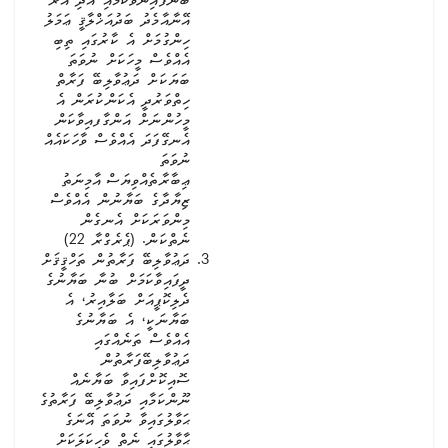
ބުނެފައިނުވާކަމާއި އަދި އެރޭ
އޭނާއާމެދު ބަދުއަޚްލާޤީ ޢަމަލު
ހިންގުމަށް އެ ކާރުގައި ތިބި
އެއްވެސް މީހަކަށް ނުވަތަ
ބަޔަކަށް ދަޢުވާލިބޭ ފަރާތް
ހިތްވަރުދީ އެކަންކުރަން އެ
މީހުންނަށް އަންގާފއިވާކަން
އެނގޭފަދަ އެއްވެސް ވާހަކައެއް
ނުވަތަ
ޢިބާރާތެއްވިޔަސް އާމިނަތު
ޒިޔާދާގެ ބަޔާނުން އެއްވެސް
މިންވަރަކަށް އެނގެން
ނެތްކަން. (ޕެރެގްރާ 22)
ދަޢުވާލިބޭ ފަރާތުން ތަހްޤީޤަށް
ދީފައިވާކަމަށް ބުނާ ބަޔާނުގެ
ދެލިކޮޕީއަށް ބަލާއިރު، އެ
ބަޔާނަކީ، އެ ބަޔާނުގެ
އެއްވެސް ތަނެއްގައި
ދަޢުވާލިބޭފަރާތުން
ސޮއިކޮށްފައިވާ ބަޔާނެއް
ނޫންކަމާއި ދަޢުވާލިބޭ ފަރާތުގެ
ޙަވާލުގައިވާ ނުވަތަ އޭނަގެ
ޙާވާލުގައި ނެތް ވެހިކަލަކަށް