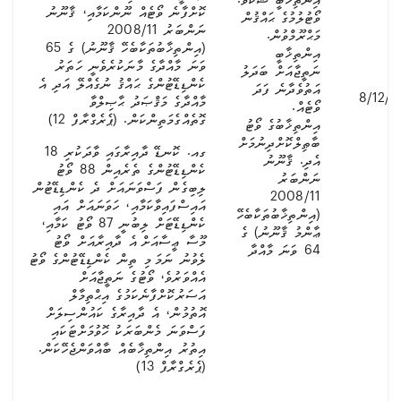
އިންތިޚާބީ ޝަކުވާ.
ކޮށްފާނެ ވޯޓެއް ނޫންކަމާއި، ޤާނޫނު
ވޯޓުލުމުގެ ޙައްޤުން
ނަންބަރު 2008/11
މަޙްރޫމްވުން.
(އިންތިޚާބުތަކާބެހޭ ޤާނޫނު) ގެ 65
އިންތިޚާބީ
ވަނަ މާއްދާގެ މާނަކުރެވެނީ ހަތަރު
ނަތީޖާއަށް ބަދަލު
ކެންޑިޑޭޓުންގެ ޙައްޤު ނުގެއްލޭ އަދި އެ
އަތުވެދާނެ ފަދަ
8/12/2
މާއްދާގެ މަޤްޞަދު ޙާޞިލްވާ
ވޯޓެއް.
ގޮތެއްގެމަތިންކަން. (ޕެރެގްރާފް 12)
އިންތިޚާބުގެ ވޯޓު
ބާޠިލްކޮށްދިނުމަށް
ގއ. ކޮނޑޭ ދާއިރާގައި ވާދަކުރި 18
އެދި. ޤާނޫނު
ކެންޑިޑޭޓުންގެ ތެރެއިން 88 ވޯޓު
ނަންބަރު
ލިބިގެން ފަސްވަނައަށް ދެ ކެންޑިޑޭޓުން
2008/11
އައިސްފައިވާކަމާއި، ހަވަނައަށް އައި
(އިންތިޚާބުތަކާބެހޭ
ކެންޑިޑޭޓަށް ލިބުނީ 87 ވޯޓު ކަމާއި،
ޢާންމު ޤާނޫނު) ގެ
މޫސާ ޢީސާއަށް އެ ދާއިރާއަށް ވޯޓު
64 ވަނަ މާއްދާ
ލެވުނު ނަމަ މި ތިން ކެންޑިޑޭޓުންގެ ވޯޓު
އެއްވަރުވެ، ވޯޓުގެ ނަތީޖާއަށް
އަސަރުކޮށްފާނެކަމުގެ އިޙްތިމާލް
އޮތުމުން، އެ ދާއިރާގެ ކައުންސިލަށް
ފަސްވަނަ މެންބަރަކު ހޮވުމަށްޓަކައި
އިތުރު އިންތިޚާބެއް ބާއްވަންޖެހޭކަން.
(ޕެރެގްރާފް 13)