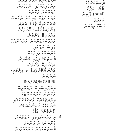
ނުދައްކައިވާ ޖުމްލަ ޢަދަދު
ޘާބިތުކުރުމުގެ
ލިޔެފައިވާކަމައި، އޭގެފަހުން
ބުރަ. ދަފްޢު
ދަޢުވާކުރާ ފަރާތަށް
(peal) ޘާބިތު
ދައްކަންޖެހޭ ފައިސާގެ ތެރެއިން
ކުރުމުގެ
ނުދައްކައިވާ ޖުމްލަ ޢަދަދު
މަސްއޫލިއްޔަތު
ލިޔެފައިވާކަމާއި، އޭގެފަހުން
ދަޢުވާލިބޭ ފަރާތުން
ދަޢުވާކުރާފަރާތަށް ދައްކަންޖެހޭ
ފައިސާ ދައްކައި
ޚަލާސްކޮށްފައިވާކަން
ޘާބިތުކޮށްދީފައި ނުވާއިރު،
ދަޢުވާލިބޭ ފަރާތުން
ތައްޔާރުކޮށްފައިވާ މި ލިޔުމަކީ،
ނަންބަރު
INV/24/MC/RRR
އިންވޮއިސްއިން ދަޢުވާލިބޭ
ފަރާތުން އަދާކުރަންޖެހޭ
އިލްތިޒާމްތައް ފުރިހަމަކޮށްފައި
ނުވާކަމުގެ ޤަރީނާއެއްކަން.
(ޕެރެގްރާފް 12)
މި މައްސަލައިގައި ދަޢުވާކުރާ
ފަރާތުން، އެ ފަރާތުގެ
ޘާބިތުކުރުމަށް ހުށަހަޅާފައިވާ