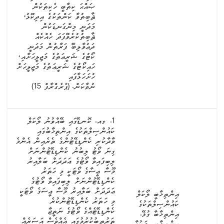
ޞައްޙަ ކިތާބީ ހެކިތަކުން
ޘާބިތުވާ ކަންތަކުގެ އިދިކޮޅު،
މަދަނީ މިންގަނޑަކުން
ޘާބިތުކުރެވޭފަދަ ހެއްކެއް
ދަޢުވާލިބޭ ފަރާތުން މަދަނީ
ކޯޓުގެ ޝަރީޢަތުގެ މަޖިލީހަށާއި،
ހައިކޯޓުގެ ޝަރީޢަތުގެ މަޖިލީހަށް
ހުށަހަޅާފައި
ނުވާކަން. (ޕެރެގްރާފް 15)
1. ގއ. ކޮނޑޭގައި ބޭއްވުނު ލޯކަލް
ކައުންސިލްތަކުގެ އިންތިޚާބުގައި
ވާދާކުރި ކެންޑިޑޭޓުންގެ ތެރެއިން އެންމެ
ގިނަ ވޯޓު ލިބުނު ކެންޑިޑޭޓުންނަށް
ލިބިފައިވާ ވޯޓުގެ ޢަދަދަށް ބަލާއިރު
މޫސާ ޢީސާގެ ވޯޓަކީ މި ހަތަރު
ކެންޑިޑޭޓުންނަށް ލިބިފައިވާ ވޯޓުގެ
ޢަދަދަށް ބަލާއިރު މޫސާ ޢީސަގެ ވޯޓަކީ
އިންތިޚާބީ ލޯކަލް
މި ހަތަރު ކެންޑިޑޭޓުންކުރެ
ކައުންސިލްތަކުގެ
ކެންޑިޑޭޓެއްގެ ވޯޓުގެ ނަތީޖާ
އިންތިޚާބާ ގުޅޭ.
ތަރުތީބުކުރުމުގައި އެއްވެސް އަސަރެއް