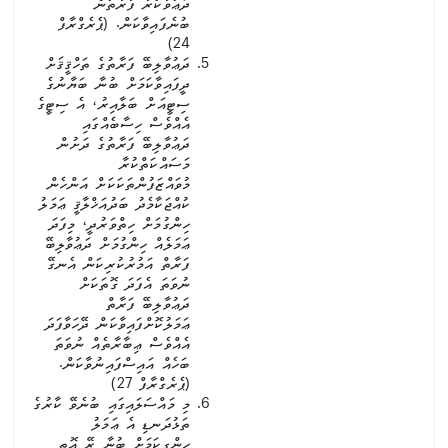
ދަޢުވާކުރާ ފާރާތުން
ބުނެފައިވާކަން. (ޕެރެގްރާފް
24)
ދަޢުވާލިބޭ ފަރާތުގެ ތަހްޤީޤަށް
ދީފައިވާކަމަށް ބުނާ ބަޔާނުގެ
ސިޓީއަށް ބަލާއިރު، އެ ސިޓީގެ
އެއްވެސް ހިސާބެއްގައި
ދަޢުވާލިބޭ ފަރާތުގެ ދަށުން
މަސައްކަތްކުރާ
މުވައްޒަފުންތަކަކަށް އަންހެން
ކުއްޖަކާމެދު ބަދުއަޚްލާޤީ ޢަމަލު
ހިންގުމަށް ހިތްވަރުދީ، މިފަދަ
ޢަމަލެއް ހިންގުމަށް ދަޢުވާލިބޭ
ފަރާތް އަމުރުކުރިކަން އެނގޭ
ނުވަތަ އެފަދަ ގޮތަކަށް
ދަޢުވާލިބޭ ފަރާތް
ޢަމަލުކޮށްފައިވާކަން ދޭހަވާފަދަ
އެއްވެސް ޢިބާރާތެއް ނުވަތަ
ބަހެއް އައިސްފައިނުވާކަން.
(ޕެރެގްރާފް 27)
މި މައްސަލައިގައި ބުނެވޭ ކާރުގެ
ތަޅުދަނޑި އެ ޢަމަލު
ހިންގިކަމަށް ބުނާ ރޭ އޮތީ