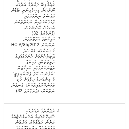
ދަޢުވާލިބޭ ފަރާތުގެ އަތުގައި
ނޫންކަން ޑިސިޕްލިނަރީ ބޯޑުން
މައްސަލަ ނިންމުމުގައި
ފާހަގަކޮށްފައިވާ ނުކުތާތަކުން
އެނގެން އޮންނަކަން.
(ޕެރެގްރާފް 32)
ހައިކޯޓުގެ ޙަވާލާދެވުނު
ނަންބަރު 2012/HC-A/85
ޤަޟިއްޔާގައި މައްސަލަ
ޘާބިތުކުރުމަށް ހުށަހަޅާފައިވާ
ދަލީލުތަކާއި ހެކިތައް
ވަޒަންކުރުމުގައި ހައިކޯޓުން
'ބެލެންސް އޮފް ޕްރޮބެބިލިޓީ"
ގެ މިންގަނޑާ ޚިލާފަށް ހެކި
ވަޒަންކޮށްފައިވާކަން، އެނގެން
ނެތްކަން. (ޕެރެގްރާފް 32)
ދެފަރާތުގެ ދެމެދުގައި
ސޮއިކޮށްފައިވާ އެގްރިމެންޓެއްގެ
ދަށުން ދަޢުވާކުރާ ފަރާތުން
އުފުލަންޖެހޭ އިލްތިޒާމްތަކުގެ