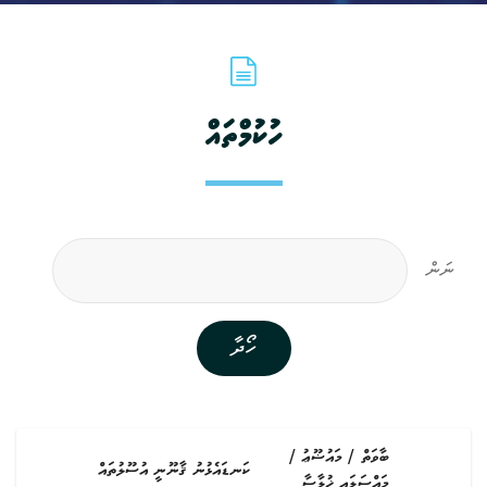
ހުކުމްތައް
ނަން
ހޯދާ
ބާވަތް / މައުޟޫޢު /
ު
ކަނޑައެޅުނު ޤާނޫނީ އުސޫލުތައް
މައްސަލައި ޚުލާސާ