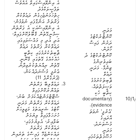
އެ އިންވޮއިސްގައިވާ އެއްވެސް
ތަފްޞީލަކާމެދު
ހިތްހަމަނުޖެހިގެން ދަޢުވާކުރާ
ފަރާތަށް އަންގާފައި ނުވުމުން،
އެ އިންވޮއިސްއަކީ އެ ފަރާތުން
މަދަނީ
ޟިމްނީގޮތުން ޤާބޫލުކޮށްފައިވާ،
ކޮންޓްރެކްޓުގެ
އަދި އަދި މި މައްސަލައިގައި
ދަށުން ފައިސާ
ދަޢުވާކުރާ ފަރާތުގެ ދަޢުވާ
ހޯދުން.
ޘާބިތުކުރުމުގައި ކިތާބީ
ކޮންޓްރެކްޓްގެ ދެ
ހެއްކެއްގެ ގޮތުގައި ޤާނޫނީ
ބައިވެރިންގެ
ގޮތުން ރިއާޔަތްކުރެވިދާނެ
ޒިންމާ. މަދަނީ
ޢުރުފީ މުސްނަދެއްކަން.
ދަޢުވާ
(ޕެރެގްރާފް 11)
ޘާބިތުކުރުމުގެ
ދަޢުވާލިބޭ ފަރާތުން
ވަސީލަތްތައް.
ތައްޔާރުކޮށްފައިވާ
ކިތާބީ ހެކި
ސްޓޭޓްމަންޓެއްކަމަށް ބުނެ،
(documentary
10/1/2
ދަޢުވާކުރާ ފަރާތުން މަދަނީ
evidence).
ކޯޓުގެ ޝަރީޢަތުގެ މަޖިލީހަށް
'ޢުރުފީ' ނުވަތަ
ހުށަހަޅާފައިވާ ލިޔުމަށް
އާދައިގެ
ބަލާއިރު، އެލިޔުމުގައި،
މުސްތަނަދު.
ދަޢުވާކުރާ ފަރާތަށް
މަދަނީ
ދައްކަންޖެހޭ ފައިސާގެ ތެރެއިން
ޚުޞޫމަތްތަކުގައި