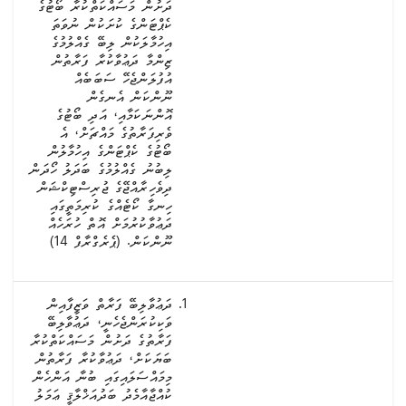
ދަށުން މަސައްކަތްކުރާ ބޯޓުގެ
ކެޕްޓަންގެ ކުށަކުން ނުވަތަ
އިހުމާލަކުން ލިބޭ ގެއްލުމުގެ
ޒިންމާ ދަޢުވާކުރާ ފަރާތުން
އުފުލަންޖެހޭ ސަބަބެއް
ނޫންކަން އެނގެން
އޮންނަކަމާއި، އަދި ބޯޓުގެ
ވެރިފަރާތުގެ މައްޗަށް، އެ
ބޯޓުގެ ކެޕްޓަންގެ އިހުމާލުން
ލިބުނު ގެއްލުމުގެ ބަދަލު ހޯދަން
ދިވެހިރާއްޖޭގެ ޖުރިސްޓިކްޝަން
ހިނގާ ކޯޓެއްގެ ކުރިމަތީގައި
ދަޢުވާކުރުމަށް އޮތް ހުރަހެއް
ނޫންކަން. (ޕެރެގްރާފް 14)
ދަޢުވާލިބޭ ފަރާތް ވަޒީފާއިން
ވަކިކުރަންޖެހެނީ، ދަޢުވާލިބޭ
ފަރާތުގެ ދަށުން މަސައްކަތްކުރާ
ބަޔަކަށް، ދަޢުވާކުރާ ފަރާތުން
މިމައްސަލައިގައި ބުނާ އަންހެން
ކުއްޖާއާމެދު ބަދުއަޚްލާޤީ ޢަމަލު