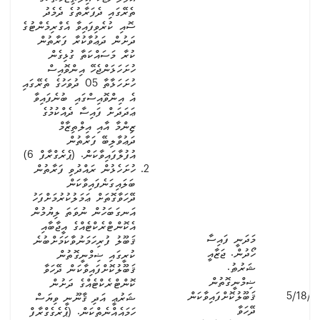
ތެރޭގައި ދެފަރާތުގެ ދެމެދު
ސޮއި ކުރެވިފައިވާ އެގްރިމެންޓުގެ
ދަށުން ދަޢުވާކުރާ ފަރާތުން
ކުރާ މަސައްކަތާ ގުޅިގެން
ހުށަހަޅަންޖެހޭ އިންވޮއިސް
ހުށަހަޅާތާ 05 ދުވަހުގެ ތެރޭގައި
އެ އިންވޮއިސްގައި ބުނެފައިވާ
ޢަދަދަށް ފައިސާ ދެއްކުމުގެ
ޒިންމާ އާއި އިލްތިޒާމް
ދަޢުވާލިބޭ ފަރާތުން
އުފުލާފައިވާކަން. (ޕެރެގްރާފް 6)
ހުށަހެޅުން ރައްދުވި ފަރާތުން
ބަލައިގަނެފައިވާކަން
ދޭހަވާގޮތަށް ޢަމަލުކުރުމަށްފަހު
އަނގަބަހުން ނުވަތަ ލިޔުމުން
އެކޮންޓްރެކްޓެއްގެ އީޖާބާއި
މަދަނީ ފައިސާ
ޤަބޫލު ފުރިހަމަނުވާކަމަށްބުނެ
ހޯދުން. ޖަޒާއީ
ކުރީގައި ޟިމްނީގޮތުން
ޝަރުޠު.
ޤަބޫލުކޮށްފައިވާކަން ދޭހަވާ
ޟިމްނީގޮތުން
ކޮންޓްރެކްޓެއްގެ ދަށުން
5/18/2
ޤަބޫލުކޮށްފައިވާކަން
ޝަރުޢީ އަދި ޤާނޫނީ ވިޔަސް
ދޭހަވާ
ހަމައެއްނެތްކަން. (ޕެރެގެގްރާފް