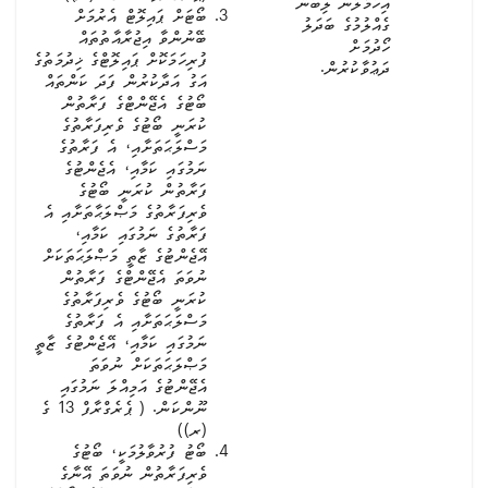
އިހުމާލުން ލިބުނު
ބޯޓަށް ޕައިލޮޓް އެރުމަށް
ގެއްލުމުގެ ބަދަލު
ބޭނުންވާ އިޖުރާއާތުތައް
ހޯދުމަށް
ފުރިހަމަކޮށް ޕައިލޮޓްގެ ޚިދުމަތުގެ
ދަޢުވާކުރުން.
އަގު އަދާކުރުން ފަދަ ކަންތައް
ބޯޓުގެ އެޖޭންޓްގެ ފަރާތުން
ކުރަނީ ބޯޓުގެ ވެރިފަރާތުގެ
މަސްލަޙަތަށާއި، އެ ފަރާތުގެ
ނަމުގައި ކަމާއި، އެޖެންޓުގެ
ފަރާތުން ކުރަނީ ބޯޓުގެ
ވެރިފަރާތުގެ މަޞްލަޙާތަށާއި އެ
ފަރާތުގެ ނަމުގައި ކަމާއި،
އޭޖެންޓުގެ ޒާތީ މަޞްލަޙަތަކަށް
ނުވަތަ އެޖޭންޓްގެ ފަރާތުން
ކުރަނީ ބޯޓުގެ ވެރިފަރާތުގެ
މަސްލަޙަތަށާއި އެ ފަރާތުގެ
ނަމުގައި ކަމާއި، އޭޖެންޓުގެ ޒާތީ
މަޞްލަޙަތަކަށް ނުވަތަ
އެޖޭންޓުގެ އަމިއްލަ ނަމުގައި
ނޫންކަން. ( ޕެރެގްރާފް 13 ގެ
(ރ))
ބޯޓު ފުރުވާލުމަކީ، ބޯޓުގެ
ވެރިފަރާތުން ނުވަތަ އޭނާގެ