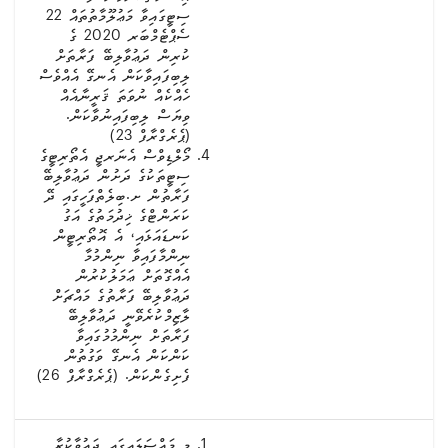
ސިޓީގައިވާ މަޢުލޫމާތުތައް 22
ސެޕްޓެމްބަރ 2020 ގެ
ކުރިން ދަޢުވާލިބޭ ފަރާތަށް
ލިބިފައިވާކަން އެނގޭ އެއްވެސް
ހެއްކެއް ނުވަތަ ޤަރީނާއެއް
ވިޔަސް ލިބިފައިނުވާކަން.
(ޕެރެގްރާފް 23)
މޯލްޑިވްސް އެނަރޖީ އެތޯރިޓީގެ
ސިޓީތަކުގެ ދަށުން ދަޢުވާލިބޭ
ފަރާތުން ށ.ބިލެތްފަހީގައި ދޭ
ކަރަންޓްގެ ޚިދުމަތުގެ އަގު
ކަނޑައަޅައި، އެ އޮތޯރިޓީން
ނިންމާފައިވާ ނިންމުމާ
އެއްގޮތަށް ޢަމަލުކުރުން
ދަޢުވާލިބޭ ފަރާތުގެ މައްޗަށް
ލާޒިމްކުރެވޭނީ ދަޢުވާލިބޭ
ފަރާތަށް ނިންމުމުގައިވާ
ކަންކަން އެނގޭ ވަގުތުން
ފެށިގެންކަން. (ޕެރެގްރާފް 26)
މި މައްސަލައިގައި ދަޢުވާކުރާ