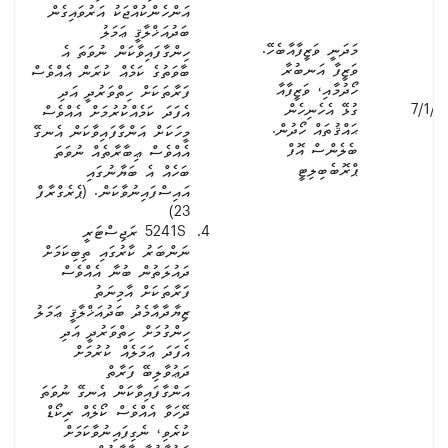
އަންހެންކުއްޖަކު އަރުވައިގެން
ބަދުއަޚްލާޤީ ޢަމަލު
މަދަނީ ވަޒީފާއާބެހޭ.
ހިންގާފައިވާކަން ނުވަތަ އެ
ވަޒީފާ އަނބުރާ
ބާވަތުގެ ކަމެއް ކުރަން އެއްވެސް
ހޯދުމާއި، ވަޒީފާއާ
ފަރާތަކަށް ހިތްވަރުދީ އަދި
7/1/2
ގުޅޭ އެހެނިހެން
އެފަދަ ކަމެއްކުރުމަށް އެއްވެސް
ޙައްޤުތައް ހޯދުން.
މީހަކަށް އަންގާފައިވާކަން އެނގޭ
ބެލެންސް އޮފް
އެއްވެސް ޢިބާރާތެއް ނުވަތަ
ޕްރޮބެބިލިޓީ
ބަހެއް އެ ބަޔާނުގައި
އައިސްފައިނުވާކަން. (ޕެރެގްރާފް
23)
5241S ރަޖިސްޓަރީ
ނަންބަރު ކާރުގައި ތިބިކަމަށް
ދައުލަތުން ބުނާ އެއްވެސް
ފަރާތަކަށް އާމިނަތު
ޒިޔާދާއާމެދު ބަދުއަޚްލާޤީ ޢަމަލު
ހިންގުމަށް ހިތްވަރުދީ އަދި
އެފަދަ ޢަމަލެއް ކުރުމަށް
ދަޢުވާލިބޭ ފަރާތް
އަންގާފައިވާކަން އެނގޭ ނުވަތަ
ދޭހަވާ އެއްވެސް ކޯލެއް ރިކޯޑް
ކުރެވި، ނެގިފައިނުވާކަމަށް