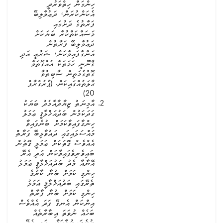
ހިންގަން ހިތްވަރުދީ
އެކަންކުރަން، ދަޢުވާލިބޭ
ފަރާތުގެ ދަށުގައި
މަސައްކަތްކުރާ ބަޔަކަށް
ދަޢުވާލިބޭ ފަރާތުން
އަންގާފައިވާކަން، ޝަރުޢީ އަދި
ޤާނޫނީ ހަމަތަކާ އެއްގޮތަވާ
ގޮތުގެމަތިން ސާބިތުވާ
ޙާލަތެއްގައިކަން. (ޕެރެގްރާފް
20)
އާމިނަތު ޒިޔާދާއާމެދު ބަޔަކު
ގަދަކަމުން ބަދުއަޚްލާޤީ ޢަމަލު
ހިންގާފައިވާކަމަށް ބުނެފައިވާ
މައްސަލައިގައި ދަޢުވާލިބޭ ފަރާތް
އެއްވެސް ގޮތަކަށް ޢަމަލީ ގޮތުން
ބައިވެރިވެފައިވާކަން އަދި އެރޭ
އޭނާއާ މެދު ބަދުއަޚްލާޤީ ޢަމަލު
ހިންގި ކަމަށް ބުނާ ކާރުގެ
ތެރޭގައި ބަދުއަޚްލާޤީ ޢަމަލު
ހިންގި ކަމަށް ބުނާ ފާރާތް
އިންކަން އެނގޭ ފަދަ އެއްވެސް
ބަހެއް ނުވަތަ ޢިބާރާތެއް