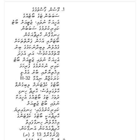
މޫސުން ގޯސްވުމުގެ
ސަބަބުން ޓަގު ބޯޓެއްގެ
އެހީއަކާ ނުލައި، ޖެޓީއަށް ބޯޓު
ކައިރިކުރުމުގެ ސަބަބުން
ހިނގާފާނެ ހާދިޘާއަކުން
ބޯޓަށާއި އެހެން ފަރާތްތަކަށް
ގެއްލުން ލިބިދާނެކަމުގެ ބިރު
އޮތުމާއެކުވެސް، އަދި އެފަދަ
އެހީއަކާ ނުލައި ޖެޓީއަށް ބޯޓު
ކައިރި ނުކުރުމުގެ ފުރިހަމަ
އިޚްތިޔާރާއި ބާރު އެމް.ވީ
ކަރަކަޖާޔާ ނިއާގާ 32-III
ބޯޓުގެ ކެޕްޓަނަށް ލިބިގެންވާ
ޙާލުގައިވެސް، ޙާދިޘާ ހިނގި
ދުވަހު ޓަގު ބޯޓެއްގެ އެހީއަކާ
ނުލައި ބޯޓު ޖެޓީއަށް
ކައިރިކުރުމުގައި، ހިނގައިދިޔަ
ޙާދިޘާއަކީ ބޯޓުގެ ކެޕްޓަންގެ
އިހްމާލުން ހިނގާފައިވާ
ޙާދިޘާއެއްކަން އެނގޭކަން.
(ޕެރެގްރާފް 13 ގެ (ށ)