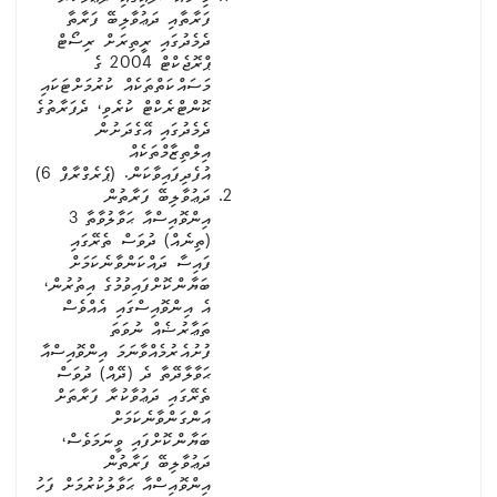
ފަރާތާއި ދަޢުވާލިބޭ ފަރާތާ
ދެމެދުގައި ރީތިރަށް ރިސޯޓް
ޕްރޮޖެކްޓް 2004 ގެ
މަސައްކަތްތަކެއް ކުރުމަށްޓަކައި
ކޮންޓްރެކްޓް ކުރެވި، ދެފަރާތުގެ
ދެމެދުގައި އޭގެދަށުން
އިލްތިޒާމްތަކެއް
އުފެދިފައިވާކަން. (ޕެރެގްރާފް 6)
ދަޢުވާލިބޭ ފަރާތުން
އިންވޮއިސްއާ ޙަވާލުވާތާ 3
(ތިނެއް) ދުވަސް ތެރޭގައި
ފައިސާ ދައްކަންވާނެކަމަށް
ބަޔާންކޮށްފައިވުމުގެ އިތުރުން،
އެ އިންވޮއިސްގައި އެއްވެސް
ތަޢާރުޟެއް ނުވަތަ
ފުށުއެރުމެއްވާނަމަ އިންވޮއިސްއާ
ޙަވާލާދޭތާ ދެ (ދޭއް) ދުވަސް
ތެރޭގައި ދަޢުވާކުރާ ފަރާތަށް
އަންގަންވާނެކަމަށް
ބަޔާންކޮށްފައި ވީނަމަވެސް،
ދަޢުވާލިބޭ ފަރާތުން
އިންވޮއިސްއާ ޙަވާލުކުރުމަށް ފަހު