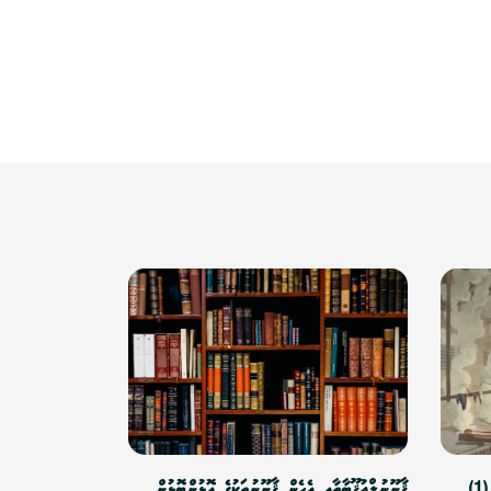
)
ޤާނޫނުލްޢުޤޫބާތާއި އެހެން ޤާނޫނުތަކުގެ އޮޅުންބޮޅުން