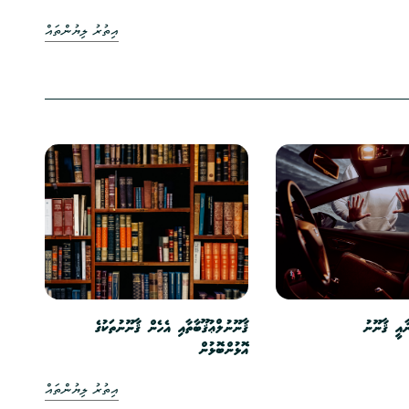
އިތުރު ލިޔުންތައް
ާއީ ޤާނޫނު
ޤާނޫނުލްޢުޤޫބާތާއި އެހެން ޤާނޫނުތަކުގެ
އޮޅުންބޮޅުން
އިތުރު ލިޔުންތައް