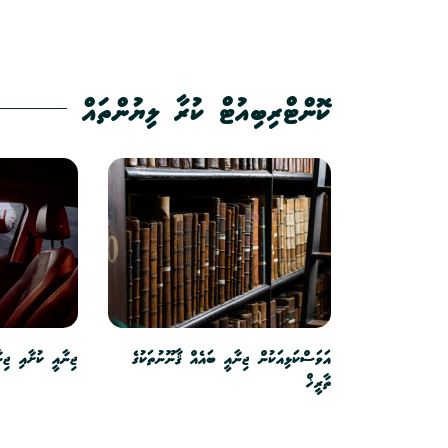
ކޮންޓްރިބިއުޓް ކުރާ ލިޔުންތައް
އަވަސްކަޅިއަކުން ޖިނާއީ ބައެއް ޤާނޫނުތަކުގެ
ޖިނާއީ ކުށާއި ޖިނ
ތާރީޚް