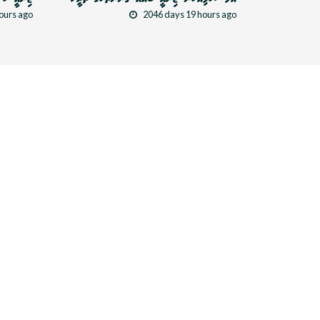
ours ago
2046 days 19 hours ago
ޚިޔާނާތުގެ ބައިވެރިޔަކަށް ވަނީ ކިހިނެއް؟
2195 days 16 hours ago
އެސް.ސީ-އޭ/2019 ނިންމުމުގެ 
ours ago