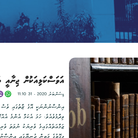
އަވަސްކަޅިއަކުން ޖިނާއީ ބަ
11:10 31 - 2020 ޑިސެންބަރު
އިންސާނުންނަކީ އޭގެ ޒާތުގައި ވެސް އި
ވިދާޅުވެއެވެ. ހަމަ އެކަމާ އެންމެ އެއް
ޖަމާޢަތެއްގައިމެ ވެރިޔަކު ނުވަތަ ވެރި
މިގޮތުގެ މަތީން ދުނިޔޭގައި އިންސާނު