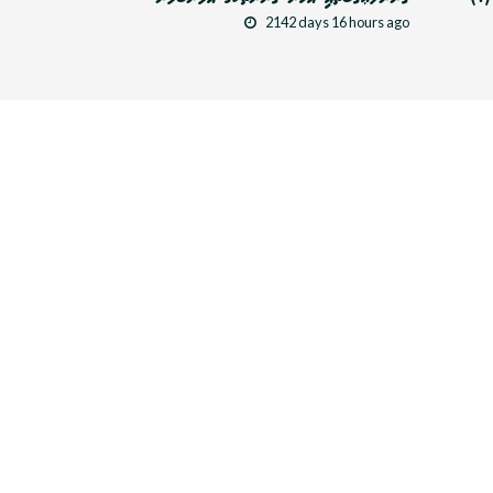
2142 days 16 hours ago
ޤާނޫނުގެ މާއްދާތައް ތަރުތީބުކުރުން
2211 days 11 hours ago
އިތުރު ލިޔުންތައް