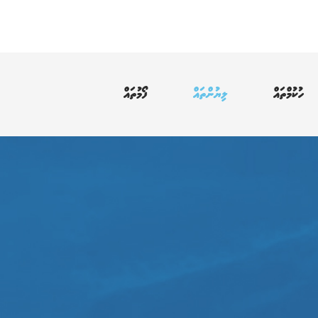
ހުކުމްތައް
ލިޔުންތައް
ފޯމުތައް