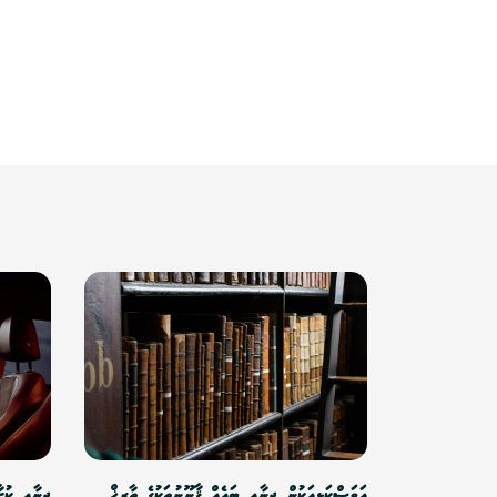
އަވަސްކަޅިއަކުން ޖިނާއީ ބައެއް ޤާނޫނުތަކުގެ ތާރީޚް
ޖިނާއީ ކުށ