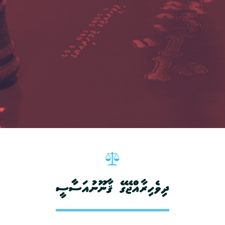
ދިވެހިރާއްޖޭގެ ޤާނޫނުއަސާާސީ