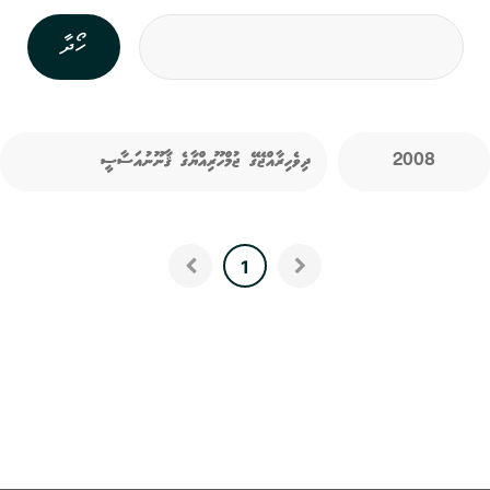
ހޯދާ
ދިވެހިރާއްޖޭގެ ޖުމްހޫރިއްޔާގެ ޤާނޫނުއަސާސީ
2008
1

