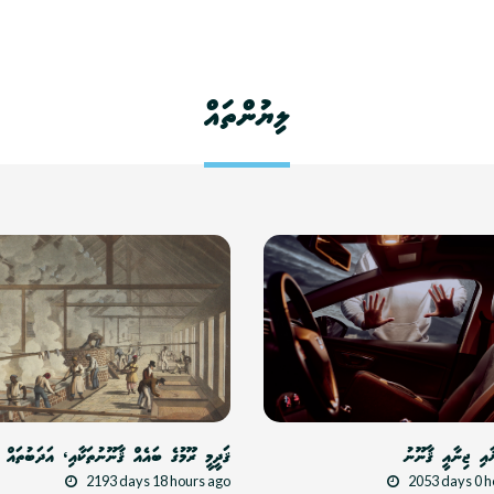
ލިޔުންތައް
ާއި ޖިނާއީ ޤާނޫނު
ޤަދީމީ ރޫމުގެ ބައެއް ޤާނޫނުތަކާއި، އަދަބުތައް (1
2193 days 18 hours ago
2053 days 0 h