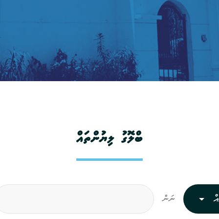
ބްލޮގު ލިޔުންތައް
ް
ނަން