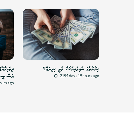
ޚިޔާނާތުގެ ބައިވެރިޔަކަށް ވަނީ ކިހިނެއް؟
2194 days 19 hours ago
އެސް.ސީ-އޭ/2019 ނިންމުމުގެ 
ours ago