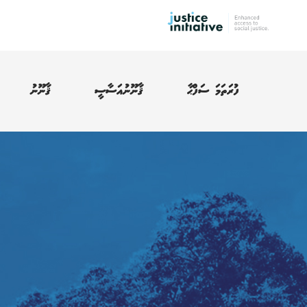
ފުރަތަމަ ސަފްޙާ
ޤާނޫނުއަސާސީ
ޤާނޫނު