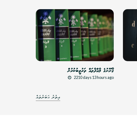
ޤާނޫނުގެ މާއްދާތައް ތަރުތީބުކުރުން
2210 days 13 hours ago
އިތުރު ޙަބަރުތައް