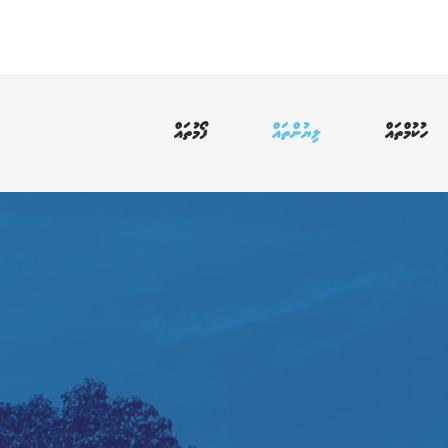
ހުކުމްތައް
ލިޔުންތައް
ފޯމުތައް