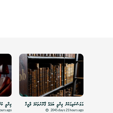
އަވަސްކަޅިއަކުން ޖިނާއީ ބައެއް ޤާނޫނުތަކުގެ ތާރީޚް
ޖިނާއީ ކުށ
ours ago
2045 days 21 hours ago