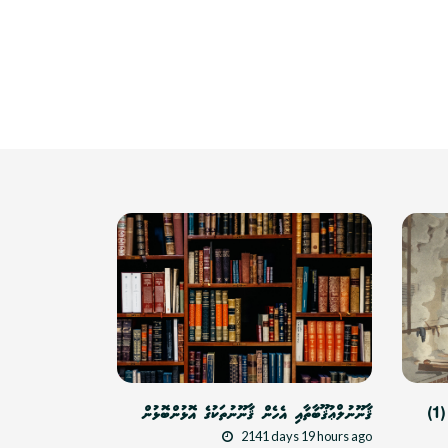
)
ޤާނޫނުލްޢުޤޫބާތާއި އެހެން ޤާނޫނުތަކުގެ އޮޅުންބޮޅުން
2141 days 19 hours ago