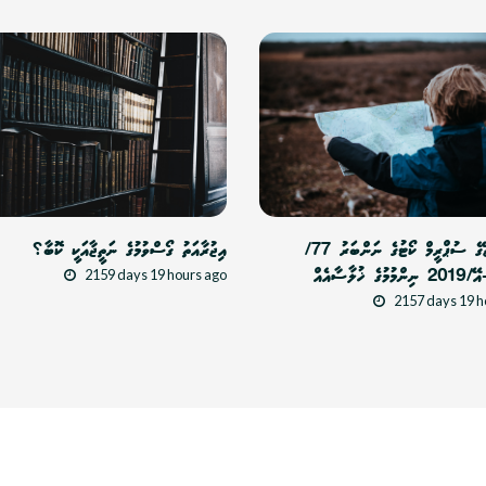
ދިވެހިރާއްޖޭގެ ސުޕްރީމް ކޯޓުގެ ނަންބަރު 77/
އިޖުރާއަތު ގޯސްވުމުގެ ނަތީޖާއަކީ ކޮބާ؟
2159 days 19 hours ago
ޚުލާސާއެއް
2157 days 19 h